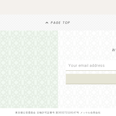
PAGE TOP
お
東京都公安委員会 古物許可証番号 第303272118147号 メッケル合同会社