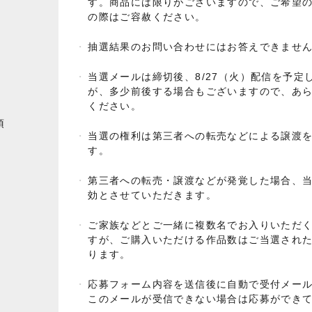
す。商品には限りがございますので、ご希望
の際はご容赦ください。
抽選結果のお問い合わせにはお答えできませ
当選メールは締切後、8/27（火）配信を予定
が、多少前後する場合もございますので、あ
ください。
項
当選の権利は第三者への転売などによる譲渡
す。
第三者への転売・譲渡などが発覚した場合、
効とさせていただきます。
ご家族などとご一緒に複数名でお入りいただ
すが、ご購入いただける作品数はご当選され
ります。
応募フォーム内容を送信後に自動で受付メー
このメールが受信できない場合は応募ができ