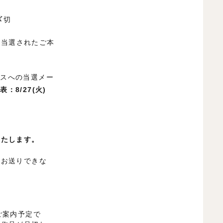
〆切
に
当選されたご本
レスへの当選メー
表：8/27(火)
。
いたします。
をお送りできな
ご案内予定で