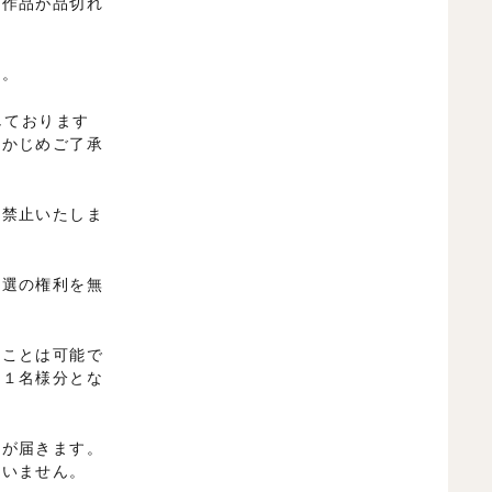
の作品が品切れ
ん。
しております
らかじめご了承
を禁止いたしま
当選の権利を無
くことは可能で
た１名様分とな
ルが届きます。
ていません。