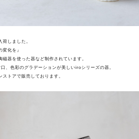
入荷しました。
の変化を』
陶磁器を使った器など制作されています。
と片口、色彩のグラデーションが美しいiroシリーズの器。
ンストアで販売しております。