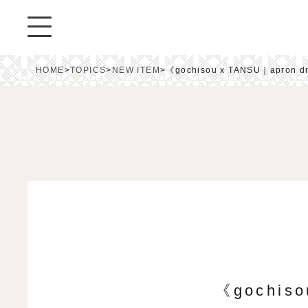
HOME
>
TOPICS
>
NEW ITEM
>
《gochisou x TANSU｜apron d
《gochiso