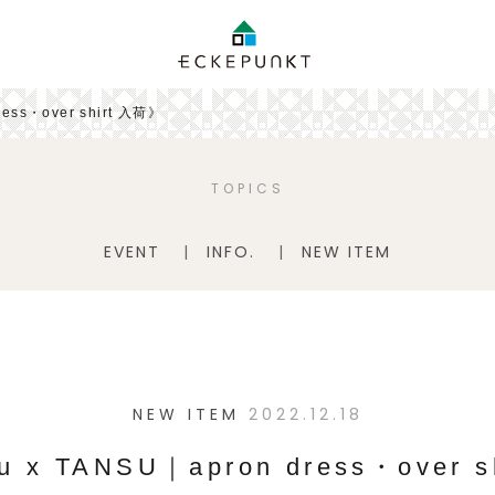
ress・over shirt 入荷》
TOPICS
EVENT
INFO.
NEW ITEM
NEW ITEM
2022.12.18
u x TANSU｜apron dress・over 