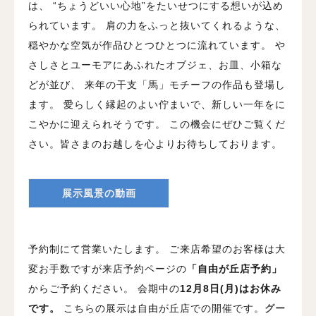
は、
“ちょうどいい心地”をたいせつにする想いが込め
られています。
肩の力をふっと抜いてくれるような、
穏やかな空気が作品ひとつひとつに流れています。
や
さしさとユーモアにあふれたオブジェ、お皿、小箱な
どが並び、
来年の干支「馬」モチーフの作品も登場し
ます。
愛らしく縁起のよい佇まいで、新しい一年をに
こやかに迎えられそうです。
この機会にぜひご覧くだ
さい。皆さまのお越しを心よりお待ちしております。
展示風景の動画
予約制にて営業いたします。
ご来店希望のお客様は大
変お手数ですが来店予約ページの
「自由が丘店予約」
からご予約ください。
会期中の
12月8日(月)はお休み
です。
こちらの展示は自由が丘店での開催です。
グー