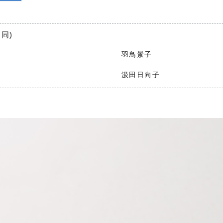
同)
羽鳥景子
汲田日向子