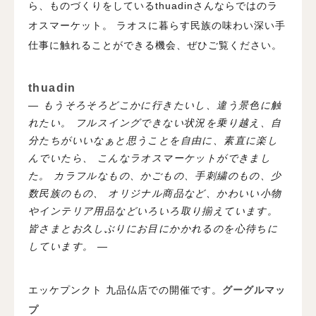
ら、ものづくりをしているthuadinさんならではのラ
オスマーケット。
ラオスに暮らす民族の味わい深い手
仕事に触れることができる機会、ぜひご覧ください。
thuadin
—
もうそろそろどこかに行きたいし、違う景色に触
れたい。
フルスイングできない状況を乗り越え、自
分たちがいいなぁと思うことを自由に、素直に楽し
んでいたら、
こんなラオスマーケットができまし
た。 カラフルなもの、かごもの、手刺繍のもの、少
数民族のもの、
オリジナル商品など、かわいい小物
やインテリア用品などいろいろ取り揃えています。
皆さまとお久しぶりにお目にかかれるのを心待ちに
しています。
—
エッケプンクト 九品仏店での開催です。
グーグルマッ
プ