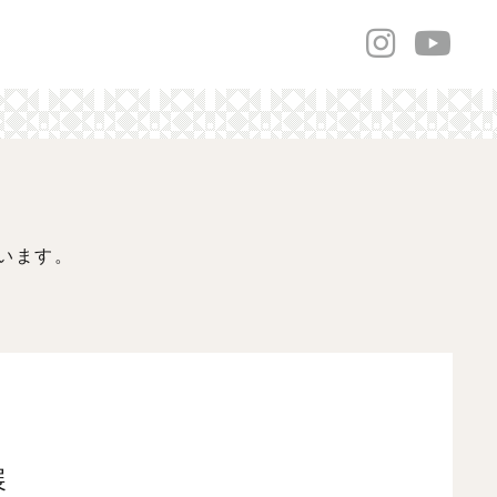
います。
展