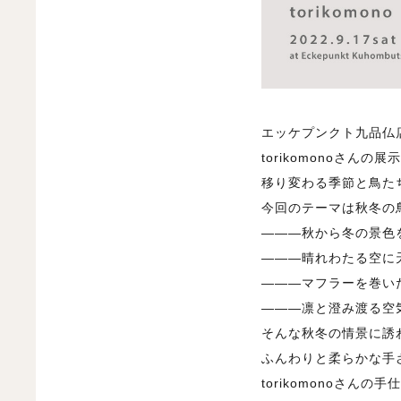
エッケプンクト九品仏店
torikomonoさん
移り変わる季節と鳥た
今回のテーマは秋冬の
———秋から冬の景色
———晴れわたる空に
———マフラーを巻い
———凛と澄み渡る空
そんな秋冬の情景に誘
ふんわりと柔らかな手
torikomonoさ