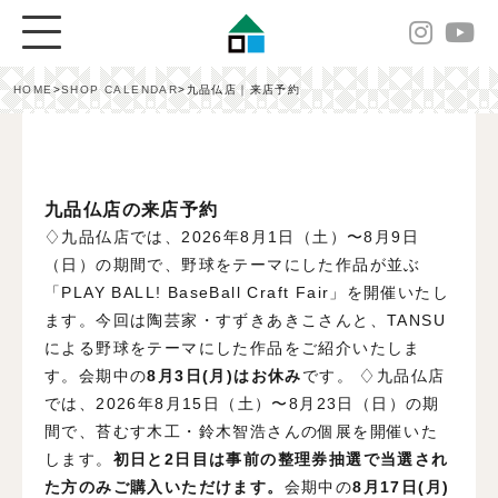
HOME
>
SHOP CALENDAR
>
九品仏店｜来店予約
九品仏店の来店予約
♢九品仏店では、2026年8月1日（土）〜8月9日
（日）の期間で、野球をテーマにした作品が並ぶ
「PLAY BALL! BaseBall Craft Fair」を開催いたし
ます。今回は陶芸家・すずきあきこさんと、TANSU
による野球をテーマにした作品をご紹介いたしま
す。会期中の
8月3日(月)はお休み
です。
♢九品仏店
では、2026年8月15日（土）〜8月23日（日）の期
間で、苔むす木工・鈴木智浩さんの個展を開催いた
します。
初日と2日目は事前の整理券抽選で当選され
た方のみご購入いただけます。
会期中の
8月17日(月)